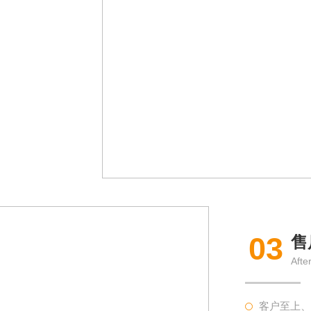
03
售
Afte
客户至上