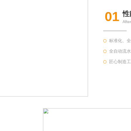
01
性
Afte
标准化、
全自动流
匠心制造