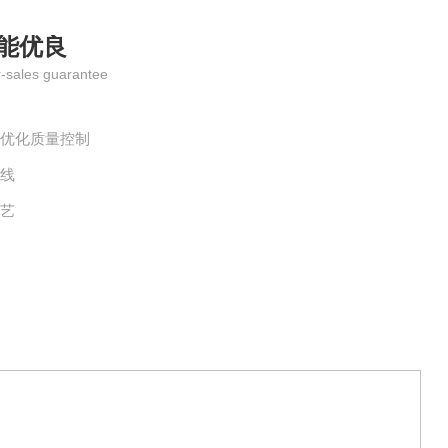
能优良
r-sales guarantee
全优化质量控制
水线
工艺